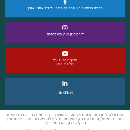
תכנים ברפואה משולבת-דף הבית של ד״ר אמנון אורן.
ד״ר אמנון אורן באנסטגרם
ערוץ ה YouTube
של ד״ר אורן
LINKEDIN
המידע לעיל מבוסס מדעית אך נועד להעשרה בלבד ואינו בגדר עצה רפואית,
התוויית טיפול, חוות דעת מקצועית או תחליף להתייעצות עם רופא מוסמך
הבקיא ברקע הרפואי שלך