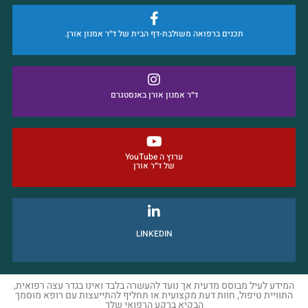
תכנים ברפואה משולבת-דף הבית של ד״ר אמנון אורן.
ד״ר אמנון אורן באנסטגרם
ערוץ ה YouTube
של ד״ר אורן
LINKEDIN
המידע לעיל מבוסס מדעית אך נועד להעשרה בלבד ואינו בגדר עצה רפואית,
התוויית טיפול, חוות דעת מקצועית או תחליף להתייעצות עם רופא מוסמך
הבקיא ברקע הרפואי שלך