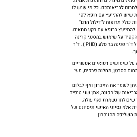
יטמינים מינרלים וחומצות אמינו.
 לתרום לבריאותכם. כל מי שיש לו
ת שיש להתייעץ עם רופא לפי
ת כולל תרופות ל"דילול הדם"
 להתייעץ ברופא עם רקע מתאים.
הקפיד על שימוש במסנני קרינה
ובלבוש המקטין חשיפה ישירה לאור השמש. מי שמעוניין להעשיר את הידע שלו מוזמן לקרוא את ספרה של ד"ר פנינה בר סלע (PHD ) , ד"ר
ך.
רה על שימושים רפואיים אפשריים
חום הסרטן, מחלות פרקים, מעי
יתן לשמר את הזיכרון ואף לבלום
בריאות של הפונה, אתן שני טיפים
 לנו בכך שיכולתו נשמרת ואף עולה.
 תתפתחנה . 2.הטיפ השני איננו עדות מדעית אלא נסיוני האישי וניסיונם של
 השליפה מהזיכרון .