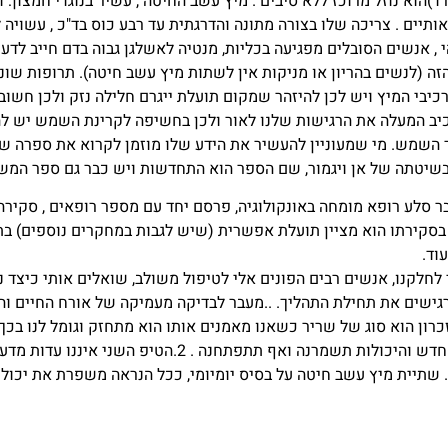
ד)הוא נוזל מרוכז ללא סיבים . מיץ עשב החיטה , עשיר בנוגדי חמצון: ו
אותיים . צריכה שלו בצורה מתונה והדרגתית עד רבע כוס בד"כ , עשויה
 , אנשים הסובלים מפגיעה בכליות, מנטיה לאשלגן גבוה בדם חייב לדע
 (לנשים בהריון או מניקות אין לשתות מיץ עשב חיטה). תרופות שונו
יבי המיץ ויש לכן להיזהר שמקום תועלת ייגרם חלילה נזק ולכן חשוב
כיב המעלה את הרגישות שלנו לאור ולכן בחשיפה לקרינת השמש יש ל
בשיטתה של אן ויגמור, שם הספר הוא התחדשות ויש כבר גם ספר המש
ל בר סלע רופא מומחה באונקולוגיה, פרסם יחד עם מספר רופאים , סקי
סקירתו הוא מציין תועלת אפשרית (שיש לגבות במחקרים נוספים) בת
וד.
 לחלקנו, אנשים רבים הפונים אלי לטיפול משולב, שואלים אותי כיצד נ
רגישים את תחילת התהליך. ..מעבר לבדיקה מעמיקה של אורח החיים וה
וניים שיכולים לסייע לכם: 1.הזכרון הוא סוג של שריר כשאנו מאמנים אותו הוא מתחזק וגומל
הפעילו את המוח , למדו כל יום דבר חדש והיכולות תשמרנה ואף
. שתיית מיץ עשב חיטה על בסיס יומיומי, ככל הנראה משפרת את יכולת